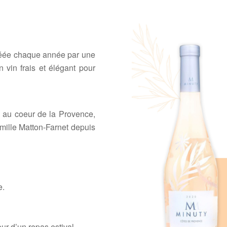
 créée chaque année par une
un vin frais et élégant pour
é au coeur de la Provence,
amille Matton-Farnet depuis
e.
tour d’un repas estival