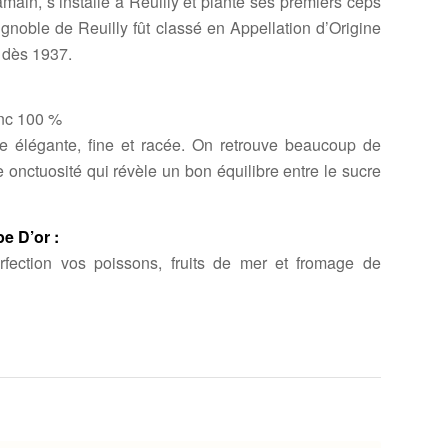
ain, s’installe à Reuilly et plante ses premiers ceps
gnoble de Reuilly fût classé en Appellation d’Origine
 dès 1937.
nc 100 %
 élégante, fine et racée. On retrouve beaucoup de
 onctuosité qui révèle un bon équilibre entre le sucre
e D’or :
fection vos poissons, fruits de mer et fromage de