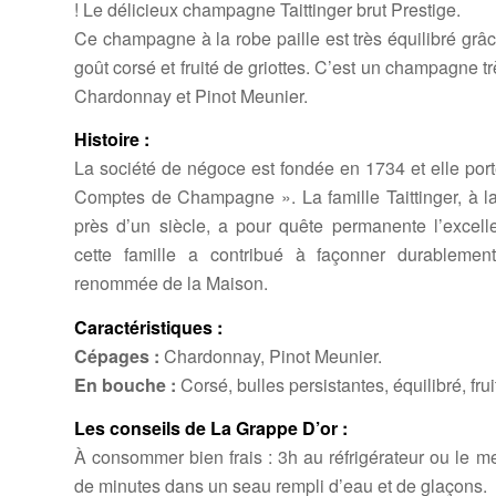
! Le délicieux champagne Taittinger brut Prestige.
Ce champagne à la robe paille est très équilibré grâc
goût corsé et fruité de griottes. C’est un champagne
Chardonnay et Pinot Meunier.
Histoire :
La société de négoce est fondée en 1734 et elle po
Comptes de Champagne ». La famille Taittinger, à l
près d’un siècle, a pour quête permanente l’exce
cette famille a contribué à façonner durablement
renommée de la Maison.
Caractéristiques :
Cépages :
Chardonnay, Pinot Meunier.
En bouche :
Corsé, bulles persistantes, équilibré, frui
Les conseils de La Grappe D’or :
À consommer bien frais : 3h au réfrigérateur ou le m
de minutes dans un seau rempli d’eau et de glaçons.