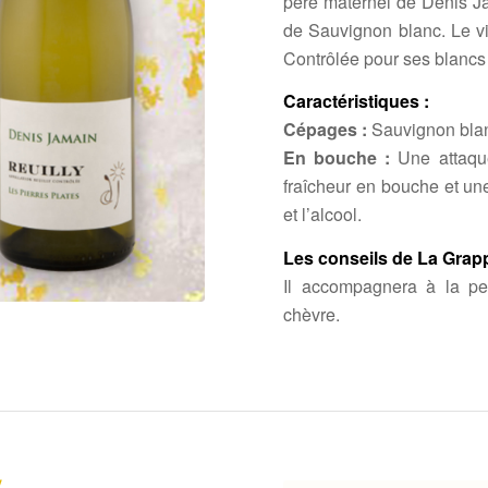
père maternel de Denis Jam
de Sauvignon blanc. Le vi
Contrôlée pour ses blancs
Caractéristiques :
Cépages :
Sauvignon bla
En bouche :
Une attaque
fraîcheur en bouche et une
et l’alcool.
Les conseils de La Grapp
Il accompagnera à la per
chèvre.