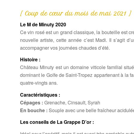
[ Coup de cœur du mois de mai 2021 ]
Le M de Minuty 2020
Ce vin rosé est un grand classique, la bouteille est
nouvelle artiste, cette année c’est Madi. Il s’agit d’
accompagner vos journées chaudes d’été.
Histoire :
Château Minuty est un domaine viticole familial situ
dominant le Golfe de Saint-Tropez appartenant à la f
quatre-vingts ans.
Caractéristiques :
Cépages :
Grenache, Cinsault, Syrah
En bouche :
Souple avec une belle fraîcheur acidulé
Les conseils de La Grappe D’or :
Idéal pour l’apéritif, mais il est aussi très agréable au